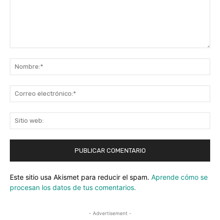
Comentario:
No
Co
ele
Sit
we
Este sitio usa Akismet para reducir el spam.
Aprende cómo se
procesan los datos de tus comentarios.
- Advertisement -