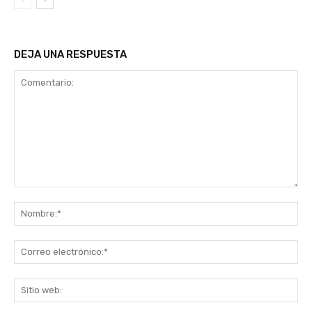
DEJA UNA RESPUESTA
Comentario:
No
Co
ele
Sit
we