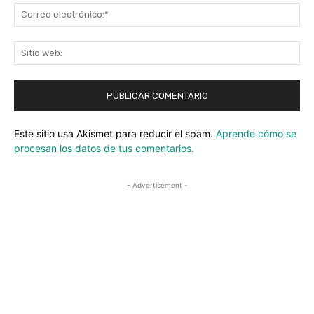
Co
ele
Sit
we
Este sitio usa Akismet para reducir el spam.
Aprende cómo se
procesan los datos de tus comentarios.
- Advertisement -