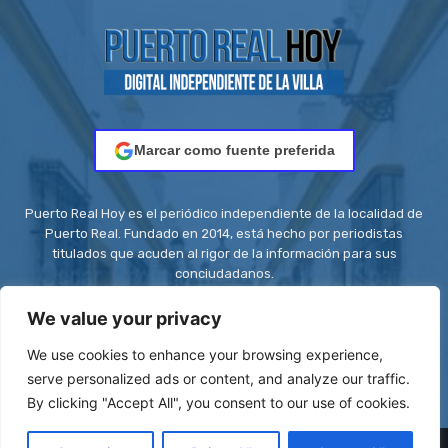
Marcar como fuente preferida
Puerto Real Hoy es el periódico independiente de la localidad de
Puerto Real. Fundado en 2014, está hecho por periodistas
titulados que acuden al rigor de la información para sus
conciudadanos.
Contacto:
redaccion@puertorealhoy.es
We value your privacy
We use cookies to enhance your browsing experience,
serve personalized ads or content, and analyze our traffic.
By clicking "Accept All", you consent to our use of cookies.
© Be First SL - ISSN: 2444-3662 || Registro ROMDA Nº