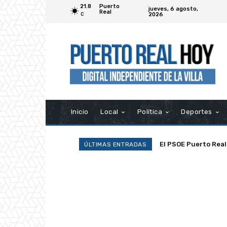
21.8
Puerto
jueves, 6 agosto,
Real
2026
C
Inicio
Local
Política
Deportes
La Asociación Ramp
ÚLTIMAS ENTRADAS