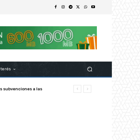
nterés
z