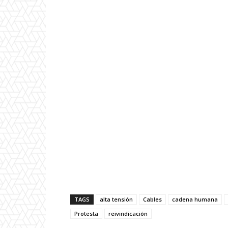
TAGS
alta tensión
Cables
cadena humana
Protesta
reivindicación