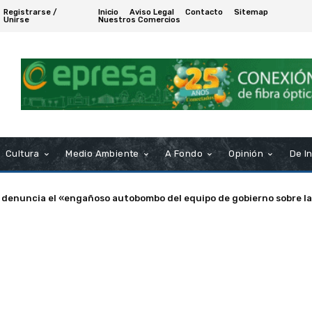
Registrarse /
Inicio
Aviso Legal
Contacto
Sitemap
Unirse
Nuestros Comercios
Cultura
Medio Ambiente
A Fondo
Opinión
De I
a de Puerto Real nombra Socio de Honor a Manuel Rosendo Sánche