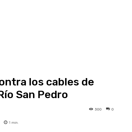
ntra los cables de
 Río San Pedro
300
0
1
min.