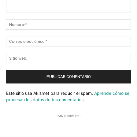
Comentario:
No
Co
ele
Sit
we
Este sitio usa Akismet para reducir el spam.
Aprende cómo se
procesan los datos de tus comentarios.
- Advertisement -