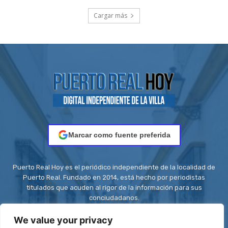
Cargar más
Marcar como fuente preferida
Puerto Real Hoy es el periódico independiente de la localidad de
Puerto Real. Fundado en 2014, está hecho por periodistas
titulados que acuden al rigor de la información para sus
conciudadanos.
Contacto:
redaccion@puertorealhoy.es
We value your privacy