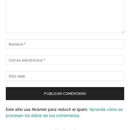
Comentario:
No
Co
ele
Sit
we
Este sitio usa Akismet para reducir el spam.
Aprende cómo se
procesan los datos de tus comentarios.