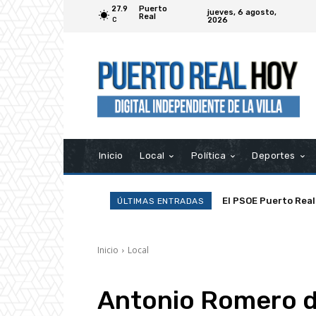
27.9
Puerto
jueves, 6 agosto,
Real
2026
C
Inicio
Local
Política
Deportes
La Asociación Ramp
ÚLTIMAS ENTRADAS
Inicio
Local
Antonio Romero di