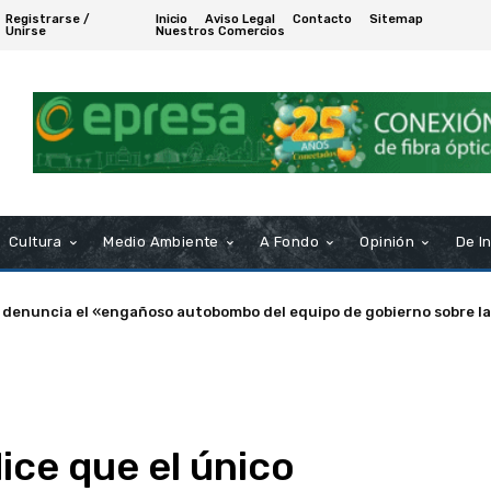
Registrarse /
Inicio
Aviso Legal
Contacto
Sitemap
Unirse
Nuestros Comercios
Cultura
Medio Ambiente
A Fondo
Opinión
De I
a de Puerto Real nombra Socio de Honor a Manuel Rosendo Sánche
ce que el único