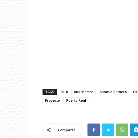
TAGS
2018
Ana Mestre
Antonio Romero
Co
Proyecto
Puerto Real
Comparte