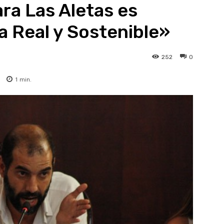
ra Las Aletas es
a Real y Sostenible»
252
0
1
min.