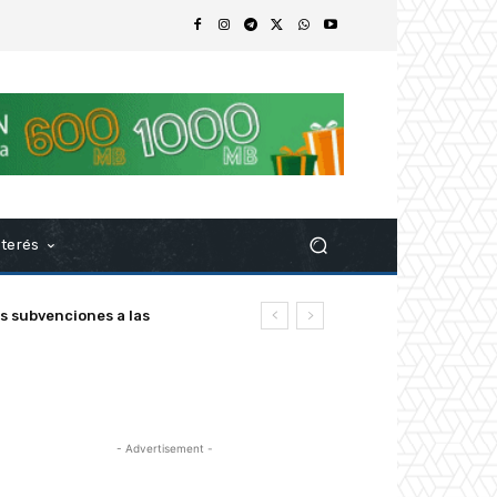
nterés
z
- Advertisement -