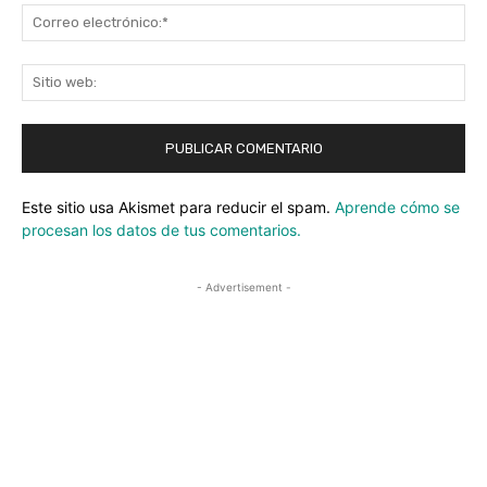
Co
ele
Sit
we
Este sitio usa Akismet para reducir el spam.
Aprende cómo se
procesan los datos de tus comentarios.
- Advertisement -