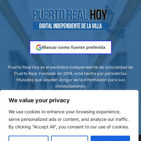
Marcar como fuente preferida
Puerto Real Hoy es el periódico independiente de la localidad de
Puerto Real. Fundado en 2014, está hecho por periodistas
titulados que acuden al rigor de la información para sus
conciudadanos.
Contacto:
redaccion@puertorealhoy.es
We value your privacy
We use cookies to enhance your browsing experience,
serve personalized ads or content, and analyze our traffic.
By clicking "Accept All", you consent to our use of cookies.
© Be First SL - ISSN: 2444-3662 || Registro ROMDA Nº