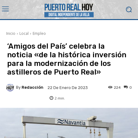
Inicio
Local
Empleo
‘Amigos del País’ celebra la
noticia «de la histórica inversión
para la modernización de los
astilleros de Puerto Real»
By
Redacción
224
0
22 De Enero De 2023
2
min.