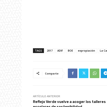
TAGS
2017
ADIF
BOE
expropiación
La C
Comparte
ARTÍCULO ANTERIOR
Reflejo Verde vuelve a acoger los talleres
escolares de sostenibilidad