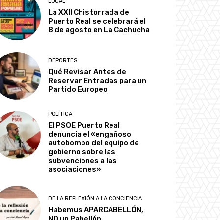
LOCAL
La XXII Chistorrada de
Puerto Real se celebrará el
8 de agosto en La Cachucha
DEPORTES
Qué Revisar Antes de
Reservar Entradas para un
Partido Europeo
POLÍTICA
El PSOE Puerto Real
denuncia el «engañoso
autobombo del equipo de
gobierno sobre las
subvenciones a las
asociaciones»
DE LA REFLEXIÓN A LA CONCIENCIA
Habemus APARCABELLÓN,
NO un Pabellón.