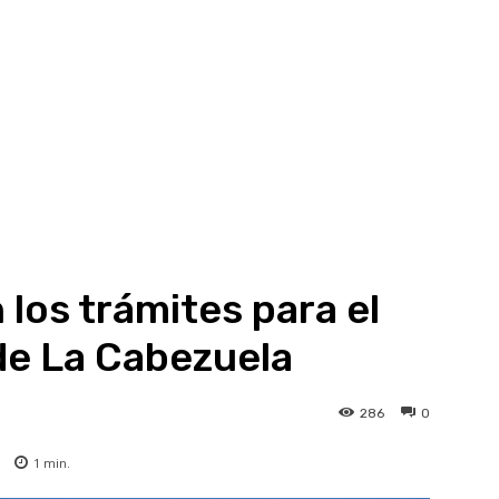
los trámites para el
 de La Cabezuela
286
0
1
min.