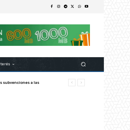
nterés
z