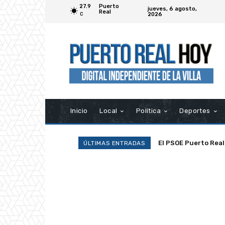
27.9
Puerto
jueves, 6 agosto,
Real
2026
C
Inicio
Local
Política
Deportes
La Asociación Ramp
ÚLTIMAS ENTRADAS