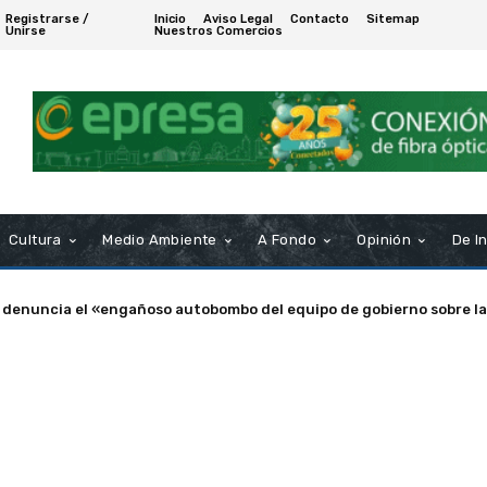
Registrarse /
Inicio
Aviso Legal
Contacto
Sitemap
Unirse
Nuestros Comercios
Cultura
Medio Ambiente
A Fondo
Opinión
De I
a de Puerto Real nombra Socio de Honor a Manuel Rosendo Sánche