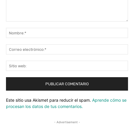
Comentario:
No
Co
ele
Sit
we
Este sitio usa Akismet para reducir el spam.
Aprende cómo se
procesan los datos de tus comentarios.
- Advertisement -