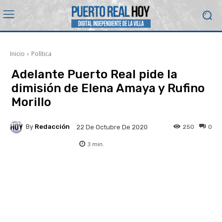
Inicio
Política
Adelante Puerto Real pide la
dimisión de Elena Amaya y Rufino
Morillo
By
Redacción
250
0
22 De Octubre De 2020
3
min.