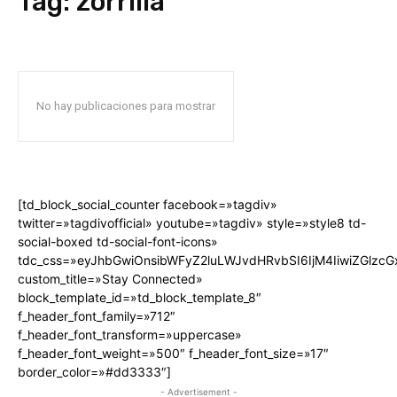
Tag:
zorrilla
No hay publicaciones para mostrar
[td_block_social_counter facebook=»tagdiv»
twitter=»tagdivofficial» youtube=»tagdiv» style=»style8 td-
social-boxed td-social-font-icons»
tdc_css=»eyJhbGwiOnsibWFyZ2luLWJvdHRvbSI6IjM4IiwiZGlz
custom_title=»Stay Connected»
block_template_id=»td_block_template_8″
f_header_font_family=»712″
f_header_font_transform=»uppercase»
f_header_font_weight=»500″ f_header_font_size=»17″
border_color=»#dd3333″]
- Advertisement -