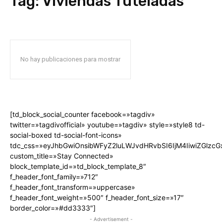
Tag:
Viviendas Tuteladas
No hay publicaciones para mostrar
[td_block_social_counter facebook=»tagdiv»
twitter=»tagdivofficial» youtube=»tagdiv» style=»style8 td-
social-boxed td-social-font-icons»
tdc_css=»eyJhbGwiOnsibWFyZ2luLWJvdHRvbSI6IjM4IiwiZGlz
custom_title=»Stay Connected»
block_template_id=»td_block_template_8″
f_header_font_family=»712″
f_header_font_transform=»uppercase»
f_header_font_weight=»500″ f_header_font_size=»17″
border_color=»#dd3333″]
- Advertisement -