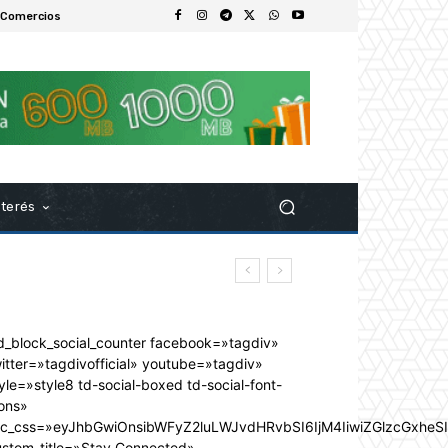
 Comercios
nterés
d_block_social_counter facebook=»tagdiv»
itter=»tagdivofficial» youtube=»tagdiv»
yle=»style8 td-social-boxed td-social-font-
ons»
dc_css=»eyJhbGwiOnsibWFyZ2luLWJvdHRvbSI6IjM4IiwiZGlzcGxhe
ustom_title=»Stay Connected»