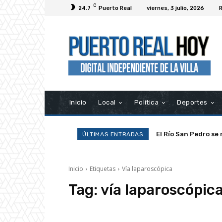
C
24.7
Puerto Real
viernes, 3 julio, 2026
R
Inicio
Local
Política
Deportes
El Río San Pedro se 
ÚLTIMAS ENTRADAS
Inicio
Etiquetas
Vía laparoscópica
Tag:
vía laparoscópic