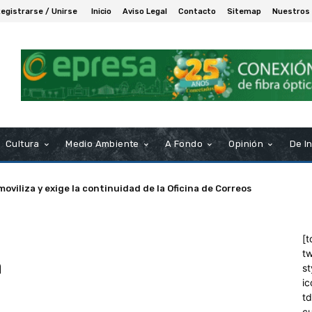
egistrarse / Unirse
Inicio
Aviso Legal
Contacto
Sitemap
Nuestros
Cultura
Medio Ambiente
A Fondo
Opinión
De I
moviliza y exige la continuidad de la Oficina de Correos
[t
tw
a
st
ic
t
c