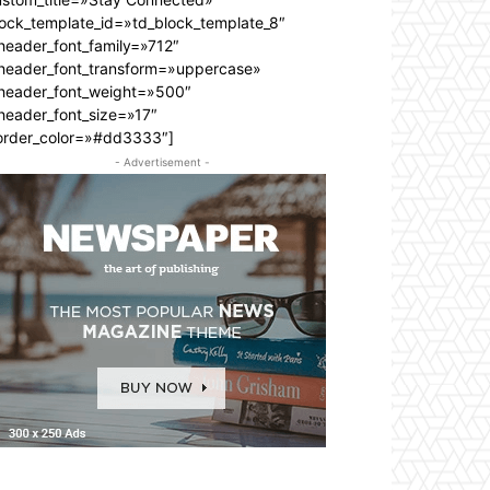
lock_template_id=»td_block_template_8″
header_font_family=»712″
_header_font_transform=»uppercase»
_header_font_weight=»500″
header_font_size=»17″
order_color=»#dd3333″]
- Advertisement -