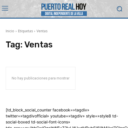
Inicio
Etiquetas
Ventas
Tag:
Ventas
No hay publicaciones para mostrar
[td_block_social_counter facebook=»tagdiv»
twitter=»tagdivofficial» youtube=»tagdiv» style=»style8 td-
social-boxed td-social-font-icons»
tdc_css=»eyJhbGwiOnsibWFyZ2luLWJvdHRvbSI6IjM4IiwiZGlz