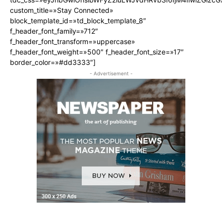
custom_title=»Stay Connected»
block_template_id=»td_block_template_8″
f_header_font_family=»712″
f_header_font_transform=»uppercase»
f_header_font_weight=»500″ f_header_font_size=»17″
border_color=»#dd3333″]
- Advertisement -