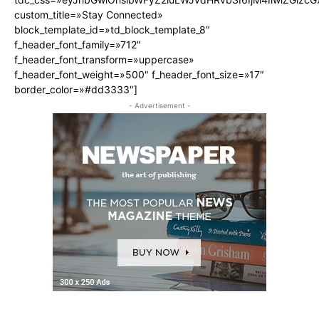
custom_title=»Stay Connected»
block_template_id=»td_block_template_8″
f_header_font_family=»712″
f_header_font_transform=»uppercase»
f_header_font_weight=»500″ f_header_font_size=»17″
border_color=»#dd3333″]
- Advertisement -