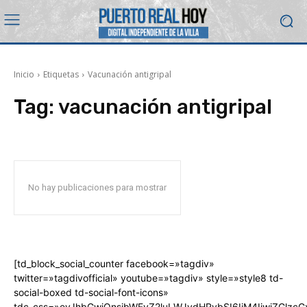
Inicio
Etiquetas
Vacunación antigripal
Tag:
vacunación antigripal
No hay publicaciones para mostrar
[td_block_social_counter facebook=»tagdiv»
twitter=»tagdivofficial» youtube=»tagdiv» style=»style8 td-
social-boxed td-social-font-icons»
tdc_css=»eyJhbGwiOnsibWFyZ2luLWJvdHRvbSI6IjM4IiwiZGlz