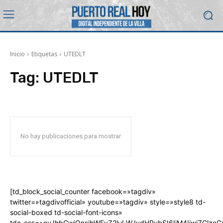
Inicio
Etiquetas
UTEDLT
Tag:
UTEDLT
No hay publicaciones para mostrar
[td_block_social_counter facebook=»tagdiv»
twitter=»tagdivofficial» youtube=»tagdiv» style=»style8 td-
social-boxed td-social-font-icons»
tdc_css=»eyJhbGwiOnsibWFyZ2luLWJvdHRvbSI6IjM4IiwiZGlz