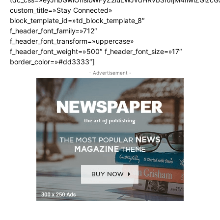
custom_title=»Stay Connected»
block_template_id=»td_block_template_8″
f_header_font_family=»712″
f_header_font_transform=»uppercase»
f_header_font_weight=»500″ f_header_font_size=»17″
border_color=»#dd3333″]
- Advertisement -