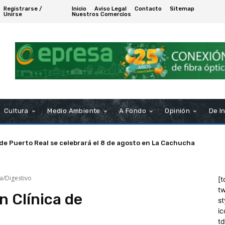
Registrarse /
Inicio
Aviso Legal
Contacto
Sitemap
Unirse
Nuestros Comercios
Cultura
Medio Ambiente
A Fondo
Opinión
De I
 de Puerto Real se celebrará el 8 de agosto en La Cachucha
a/Digestivo
[t
tw
n Clínica de
st
ic
t