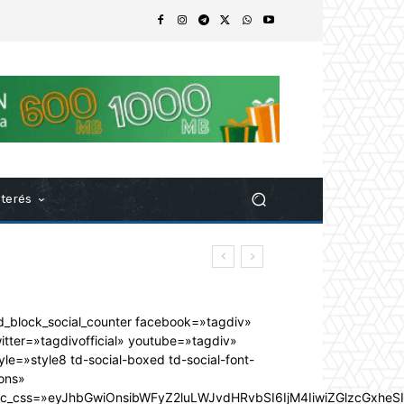
nterés
d_block_social_counter facebook=»tagdiv»
itter=»tagdivofficial» youtube=»tagdiv»
yle=»style8 td-social-boxed td-social-font-
ons»
dc_css=»eyJhbGwiOnsibWFyZ2luLWJvdHRvbSI6IjM4IiwiZGlzcGxhe