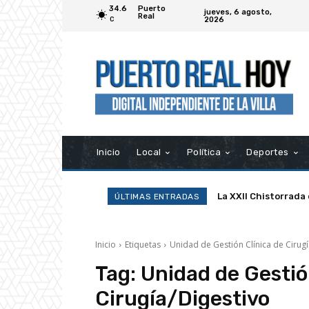
34.6
Puerto
jueves, 6 agosto,
Real
2026
C
Inicio
Local
Política
Deportes
La XXII Chistorrada
ÚLTIMAS ENTRADAS
Inicio
Etiquetas
Unidad de Gestión Clínica de Cirugí
Tag:
Unidad de Gestió
Cirugía/Digestivo