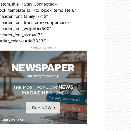
ustom_title=»Stay Connected»
lock_template_id=»td_block_template_8″
header_font_family=»712″
_header_font_transform=»uppercase»
_header_font_weight=»500″
header_font_size=»17″
order_color=»#dd3333″]
- Advertisement -