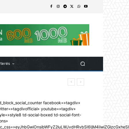
nterés
d_block_social_counter facebook=»tagdiv»
itter=»tagdivofficial» youtube=»tagdiv»
yle=»style8 td-social-boxed td-social-font-
ons»
dc_css=»eyJhbGwiOnsibWFyZ2luLWJvdHRvbSI6IjM4IiwiZGlzcGxhe