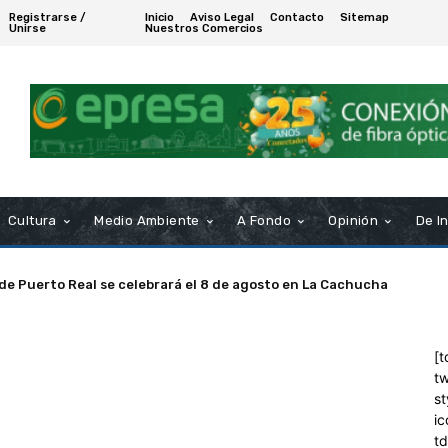
Registrarse /
Inicio
Aviso Legal
Contacto
Sitemap
Unirse
Nuestros Comercios
Cultura
Medio Ambiente
A Fondo
Opinión
De I
 de Puerto Real se celebrará el 8 de agosto en La Cachucha
[t
tw
st
ic
t