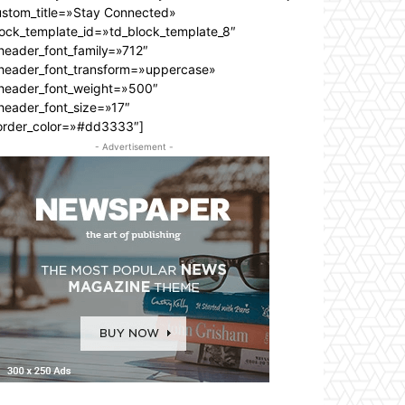
ustom_title=»Stay Connected»
lock_template_id=»td_block_template_8″
header_font_family=»712″
_header_font_transform=»uppercase»
_header_font_weight=»500″
header_font_size=»17″
order_color=»#dd3333″]
- Advertisement -