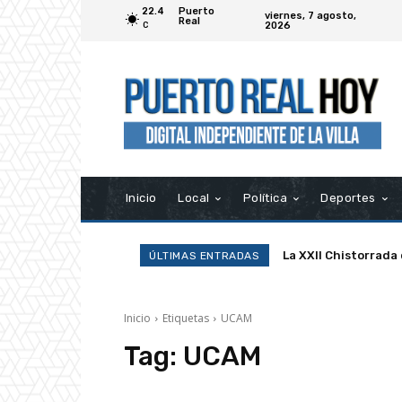
22.4
Puerto
viernes, 7 agosto,
Real
2026
C
Inicio
Local
Política
Deportes
La XXII Chistorrada
ÚLTIMAS ENTRADAS
Inicio
Etiquetas
UCAM
Tag:
UCAM