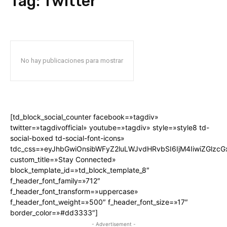
Tag:
Twitter
No hay publicaciones para mostrar
[td_block_social_counter facebook=»tagdiv»
twitter=»tagdivofficial» youtube=»tagdiv» style=»style8 td-
social-boxed td-social-font-icons»
tdc_css=»eyJhbGwiOnsibWFyZ2luLWJvdHRvbSI6IjM4IiwiZGlz
custom_title=»Stay Connected»
block_template_id=»td_block_template_8″
f_header_font_family=»712″
f_header_font_transform=»uppercase»
f_header_font_weight=»500″ f_header_font_size=»17″
border_color=»#dd3333″]
- Advertisement -