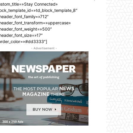
ustom_title=»Stay Connected»
lock_template_id=»td_block_template_8″
header_font_family=»712″
_header_font_transform=»uppercase»
_header_font_weight=»500″
header_font_size=»17″
order_color=»#dd3333″]
- Advertisement -