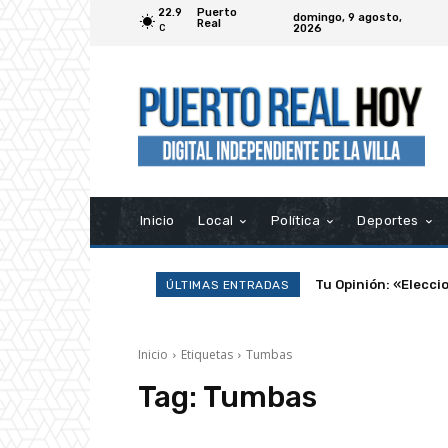
22.9
Puerto
domingo, 9 agosto,
Real
2026
C
Inicio
Local
Política
Deportes
Tu Opinión: «Elecci
ÚLTIMAS ENTRADAS
Inicio
Etiquetas
Tumbas
Tag:
Tumbas