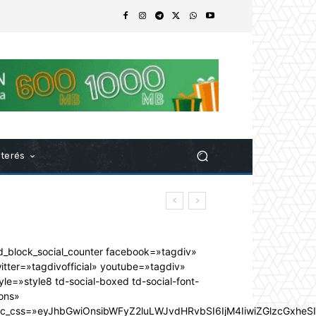
nterés
d_block_social_counter facebook=»tagdiv»
itter=»tagdivofficial» youtube=»tagdiv»
yle=»style8 td-social-boxed td-social-font-
ons»
dc_css=»eyJhbGwiOnsibWFyZ2luLWJvdHRvbSI6IjM4IiwiZGlzcGxhe