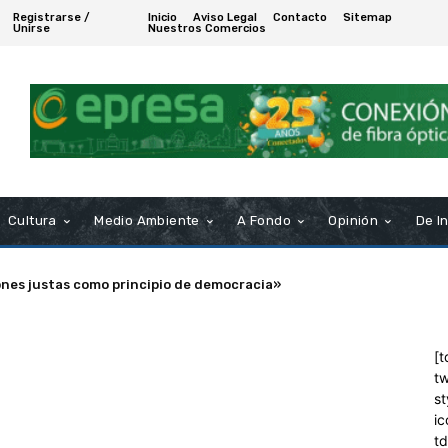
Registrarse /
Inicio
Aviso Legal
Contacto
Sitemap
Unirse
Nuestros Comercios
Cultura
Medio Ambiente
A Fondo
Opinión
De I
ones justas como principio de democracia»
[t
tw
st
ic
t