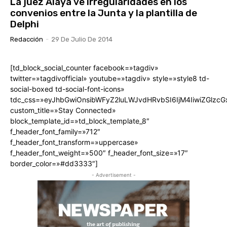
La juez Alaya ve irregularidades en los
convenios entre la Junta y la plantilla de
Delphi
Redacción
-
29 De Julio De 2014
[td_block_social_counter facebook=»tagdiv»
twitter=»tagdivofficial» youtube=»tagdiv» style=»style8 td-
social-boxed td-social-font-icons»
tdc_css=»eyJhbGwiOnsibWFyZ2luLWJvdHRvbSI6IjM4IiwiZGlz
custom_title=»Stay Connected»
block_template_id=»td_block_template_8″
f_header_font_family=»712″
f_header_font_transform=»uppercase»
f_header_font_weight=»500″ f_header_font_size=»17″
border_color=»#dd3333″]
- Advertisement -