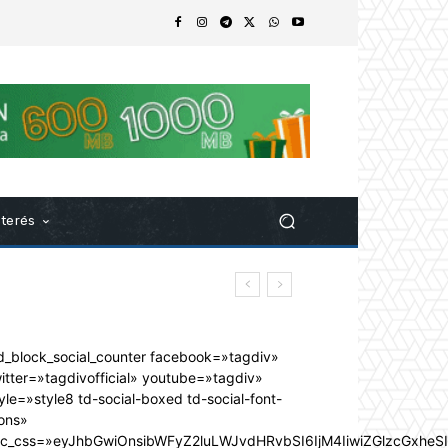
nterés
d_block_social_counter facebook=»tagdiv»
itter=»tagdivofficial» youtube=»tagdiv»
yle=»style8 td-social-boxed td-social-font-
ons»
dc_css=»eyJhbGwiOnsibWFyZ2luLWJvdHRvbSI6IjM4IiwiZGlzcGxhe