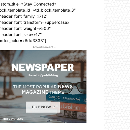
ustom_title=»Stay Connected»
lock_template_id=»td_block_template_8″
header_font_family=»712″
_header_font_transform=»uppercase»
_header_font_weight=»500″
header_font_size=»17″
order_color=»#dd3333″]
- Advertisement -