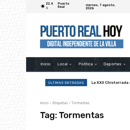
22.4
Puerto
viernes, 7 agosto,
Real
2026
C
Inicio
Local
Política
Deportes
La XXII Chistorrada
ÚLTIMAS ENTRADAS
Inicio
Etiquetas
Tormentas
Tag:
Tormentas