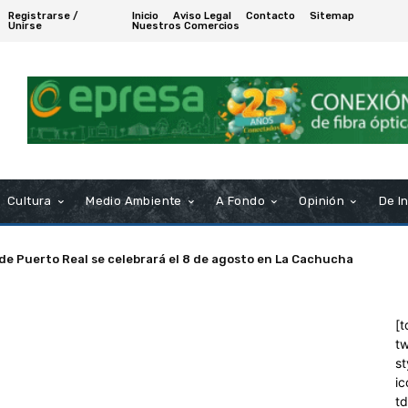
Registrarse /
Inicio
Aviso Legal
Contacto
Sitemap
Unirse
Nuestros Comercios
Cultura
Medio Ambiente
A Fondo
Opinión
De I
 de Puerto Real se celebrará el 8 de agosto en La Cachucha
[t
tw
st
ic
t