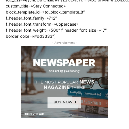
custom_title=»Stay Connected»
block_template_id=»td_block_template_8″
f_header_font_family=»712″
f_header_font_transform=»uppercase»
f_header_font_weight=»500″ f_header_font_size=»17″
border_color=»#dd3333″]
- Advertisement -