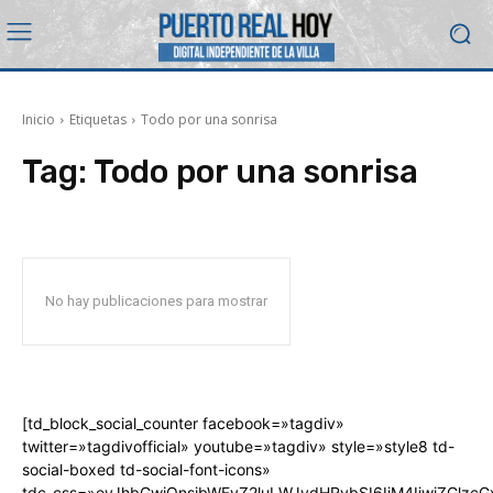
Inicio
Etiquetas
Todo por una sonrisa
Tag:
Todo por una sonrisa
No hay publicaciones para mostrar
[td_block_social_counter facebook=»tagdiv»
twitter=»tagdivofficial» youtube=»tagdiv» style=»style8 td-
social-boxed td-social-font-icons»
tdc_css=»eyJhbGwiOnsibWFyZ2luLWJvdHRvbSI6IjM4IiwiZGlz