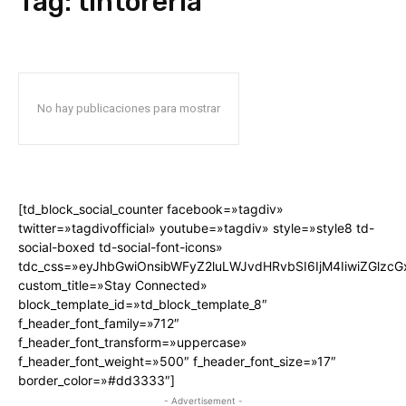
Tag:
tintoreria
No hay publicaciones para mostrar
[td_block_social_counter facebook=»tagdiv»
twitter=»tagdivofficial» youtube=»tagdiv» style=»style8 td-
social-boxed td-social-font-icons»
tdc_css=»eyJhbGwiOnsibWFyZ2luLWJvdHRvbSI6IjM4IiwiZGlz
custom_title=»Stay Connected»
block_template_id=»td_block_template_8″
f_header_font_family=»712″
f_header_font_transform=»uppercase»
f_header_font_weight=»500″ f_header_font_size=»17″
border_color=»#dd3333″]
- Advertisement -