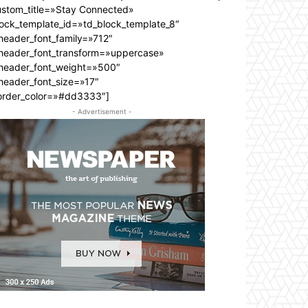
ustom_title=»Stay Connected»
lock_template_id=»td_block_template_8″
header_font_family=»712″
_header_font_transform=»uppercase»
_header_font_weight=»500″
header_font_size=»17″
order_color=»#dd3333″]
- Advertisement -