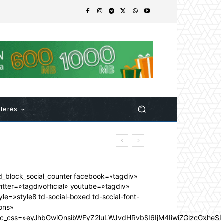
nterés
d_block_social_counter facebook=»tagdiv»
itter=»tagdivofficial» youtube=»tagdiv»
yle=»style8 td-social-boxed td-social-font-
ons»
dc_css=»eyJhbGwiOnsibWFyZ2luLWJvdHRvbSI6IjM4IiwiZGlzcGxhe