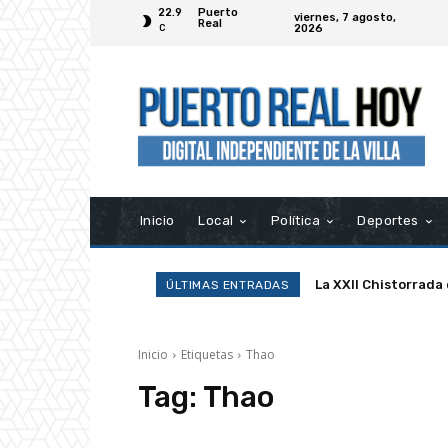
22.9
Puerto
viernes, 7 agosto,
Real
2026
C
Inicio
Local
Política
Deportes
La XXII Chistorrada
ÚLTIMAS ENTRADAS
Inicio
Etiquetas
Thao
Tag:
Thao