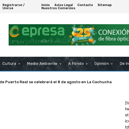
Registrarse /
Inicio
Aviso Legal
Contacto
Sitemap
Unirse
Nuestros Comercios
Cultura
Medio Ambiente
A Fondo
Opinión
De I
 de Puerto Real se celebrará el 8 de agosto en La Cachucha
[t
tw
st
ic
t