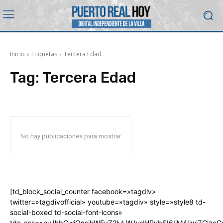
Inicio
Etiquetas
Tercera Edad
Tag:
Tercera Edad
No hay publicaciones para mostrar
[td_block_social_counter facebook=»tagdiv»
twitter=»tagdivofficial» youtube=»tagdiv» style=»style8 td-
social-boxed td-social-font-icons»
tdc_css=»eyJhbGwiOnsibWFyZ2luLWJvdHRvbSI6IjM4IiwiZGlz