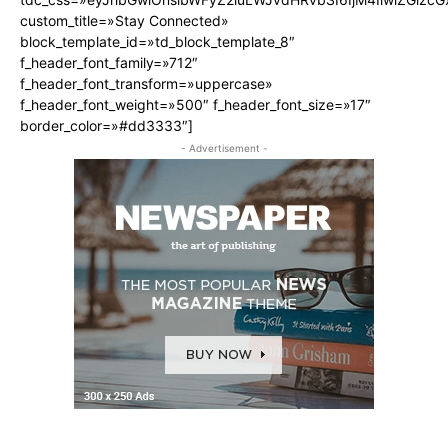
custom_title=»Stay Connected»
block_template_id=»td_block_template_8″
f_header_font_family=»712″
f_header_font_transform=»uppercase»
f_header_font_weight=»500″ f_header_font_size=»17″
border_color=»#dd3333″]
- Advertisement -