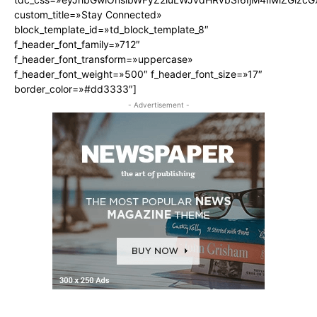
custom_title=»Stay Connected»
block_template_id=»td_block_template_8″
f_header_font_family=»712″
f_header_font_transform=»uppercase»
f_header_font_weight=»500″ f_header_font_size=»17″
border_color=»#dd3333″]
- Advertisement -