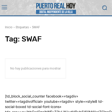
Inicio
Etiquetas
SWAF
Tag:
SWAF
No hay publicaciones para mostrar
[td_block_social_counter facebook=»tagdiv»
twitter=»tagdivofficial» youtube=»tagdiv» style=»style8 td-
social-boxed td-social-font-icons»
tdc_css=»eyJhbGwiOnsibWFyZ2luLWJvdHRvbSI6IjM4IiwiZGlz