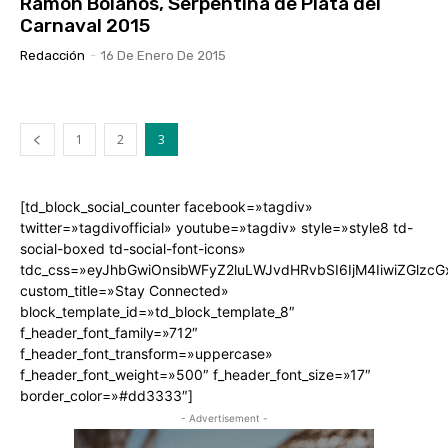
Ramón Bolaños, Serpentina de Plata del
Carnaval 2015
Redacción
-
16 De Enero De 2015
1
2
3
[td_block_social_counter facebook=»tagdiv»
twitter=»tagdivofficial» youtube=»tagdiv» style=»style8 td-
social-boxed td-social-font-icons»
tdc_css=»eyJhbGwiOnsibWFyZ2luLWJvdHRvbSI6IjM4IiwiZGlz
custom_title=»Stay Connected»
block_template_id=»td_block_template_8″
f_header_font_family=»712″
f_header_font_transform=»uppercase»
f_header_font_weight=»500″ f_header_font_size=»17″
border_color=»#dd3333″]
- Advertisement -