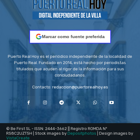
Marcar como fuente preferida
Puerto Real Hoy es el periódico independiente de la localidad de
Puerto Real. Fundado en 2014, está hecho por periodistas
titulados que acuden al rigor de la información para sus
conciudadanos.
Contacto:
redaccion@puertorealhoy.es
© Be First SL - ISSN: 2444-3662 || Registro ROMDA Nº
RS8C2UZT5H | Stock images by
Depositphotos
| Design images by
VistaCreate