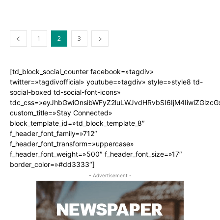
1
2
3
[td_block_social_counter facebook=»tagdiv»
twitter=»tagdivofficial» youtube=»tagdiv» style=»style8 td-
social-boxed td-social-font-icons»
tdc_css=»eyJhbGwiOnsibWFyZ2luLWJvdHRvbSI6IjM4IiwiZGlz
custom_title=»Stay Connected»
block_template_id=»td_block_template_8″
f_header_font_family=»712″
f_header_font_transform=»uppercase»
f_header_font_weight=»500″ f_header_font_size=»17″
border_color=»#dd3333″]
- Advertisement -