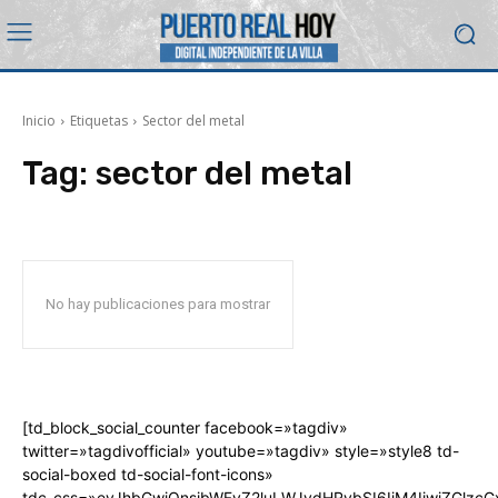
Inicio
Etiquetas
Sector del metal
Tag:
sector del metal
No hay publicaciones para mostrar
[td_block_social_counter facebook=»tagdiv»
twitter=»tagdivofficial» youtube=»tagdiv» style=»style8 td-
social-boxed td-social-font-icons»
tdc_css=»eyJhbGwiOnsibWFyZ2luLWJvdHRvbSI6IjM4IiwiZGlz