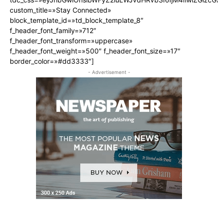
custom_title=»Stay Connected»
block_template_id=»td_block_template_8″
f_header_font_family=»712″
f_header_font_transform=»uppercase»
f_header_font_weight=»500″ f_header_font_size=»17″
border_color=»#dd3333″]
- Advertisement -