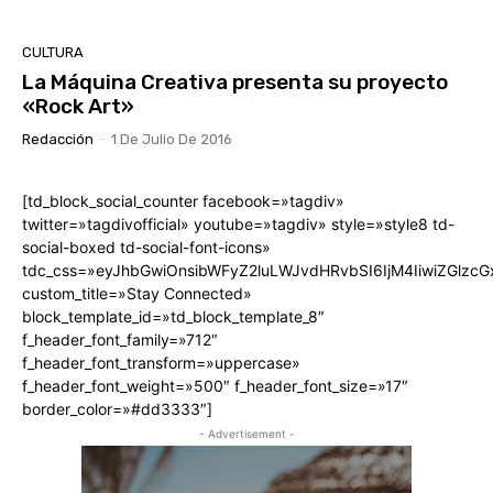
CULTURA
La Máquina Creativa presenta su proyecto
«Rock Art»
Redacción
-
1 De Julio De 2016
[td_block_social_counter facebook=»tagdiv»
twitter=»tagdivofficial» youtube=»tagdiv» style=»style8 td-
social-boxed td-social-font-icons»
tdc_css=»eyJhbGwiOnsibWFyZ2luLWJvdHRvbSI6IjM4IiwiZGlz
custom_title=»Stay Connected»
block_template_id=»td_block_template_8″
f_header_font_family=»712″
f_header_font_transform=»uppercase»
f_header_font_weight=»500″ f_header_font_size=»17″
border_color=»#dd3333″]
- Advertisement -