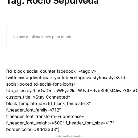
Tag:
Rocio Sepulveda
No hay publicaciones para mostrar
[td_block_social_counter facebook=»tagdiv»
twitter=»tagdivofficial» youtube=»tagdiv» style=»style8 td-
social-boxed td-social-font-icons»
tdc_css=»eyJhbGwiOnsibWFyZ2luLWJvdHRvbSI6IjM4IiwiZGlz
custom_title=»Stay Connected»
block_template_id=»td_block_template_8″
f_header_font_family=»712″
f_header_font_transform=»uppercase»
f_header_font_weight=»500″ f_header_font_size=»17″
border_color=»#dd3333″]
- Advertisement -