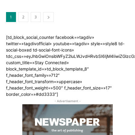
1
2
3
[td_block_social_counter facebook=»tagdiv»
twitter=»tagdivofficial» youtube=»tagdiv» style=»style8 td-
social-boxed td-social-font-icons»
tdc_css=»eyJhbGwiOnsibWFyZ2luLWJvdHRvbSI6IjM4IiwiZGlz
custom_title=»Stay Connected»
block_template_id=»td_block_template_8″
f_header_font_family=»712″
f_header_font_transform=»uppercase»
f_header_font_weight=»500″ f_header_font_size=»17″
border_color=»#dd3333″]
- Advertisement -