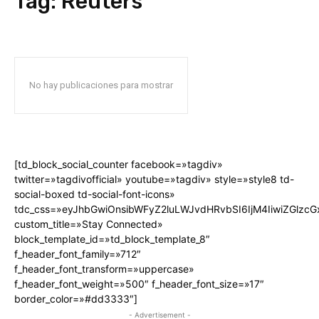
Tag:
Reuters
No hay publicaciones para mostrar
[td_block_social_counter facebook=»tagdiv»
twitter=»tagdivofficial» youtube=»tagdiv» style=»style8 td-
social-boxed td-social-font-icons»
tdc_css=»eyJhbGwiOnsibWFyZ2luLWJvdHRvbSI6IjM4IiwiZGlz
custom_title=»Stay Connected»
block_template_id=»td_block_template_8″
f_header_font_family=»712″
f_header_font_transform=»uppercase»
f_header_font_weight=»500″ f_header_font_size=»17″
border_color=»#dd3333″]
- Advertisement -