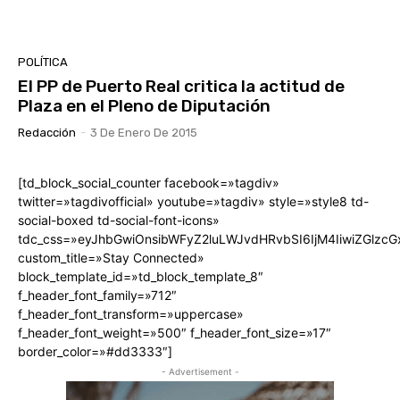
POLÍTICA
El PP de Puerto Real critica la actitud de
Plaza en el Pleno de Diputación
Redacción
-
3 De Enero De 2015
[td_block_social_counter facebook=»tagdiv»
twitter=»tagdivofficial» youtube=»tagdiv» style=»style8 td-
social-boxed td-social-font-icons»
tdc_css=»eyJhbGwiOnsibWFyZ2luLWJvdHRvbSI6IjM4IiwiZGlz
custom_title=»Stay Connected»
block_template_id=»td_block_template_8″
f_header_font_family=»712″
f_header_font_transform=»uppercase»
f_header_font_weight=»500″ f_header_font_size=»17″
border_color=»#dd3333″]
- Advertisement -