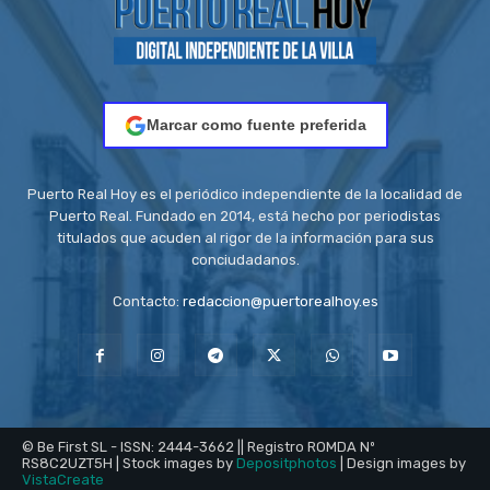
Marcar como fuente preferida
Puerto Real Hoy es el periódico independiente de la localidad de
Puerto Real. Fundado en 2014, está hecho por periodistas
titulados que acuden al rigor de la información para sus
conciudadanos.
Contacto:
redaccion@puertorealhoy.es
© Be First SL - ISSN: 2444-3662 || Registro ROMDA Nº
RS8C2UZT5H | Stock images by
Depositphotos
| Design images by
VistaCreate