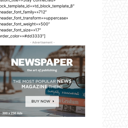
lock_template_id=»td_block_template_8″
header_font_family=»712″
_header_font_transform=»uppercase»
_header_font_weight=»500″
header_font_size=»17″
order_color=»#dd3333″]
- Advertisement -