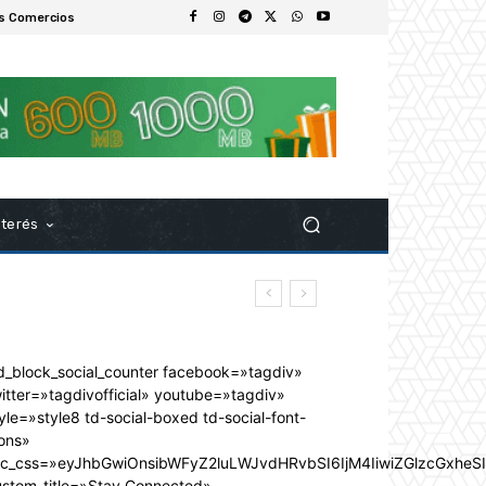
s Comercios
nterés
d_block_social_counter facebook=»tagdiv»
itter=»tagdivofficial» youtube=»tagdiv»
yle=»style8 td-social-boxed td-social-font-
ons»
dc_css=»eyJhbGwiOnsibWFyZ2luLWJvdHRvbSI6IjM4IiwiZGlzcGxhe
ustom_title=»Stay Connected»