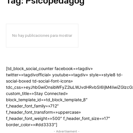
Tag:
Psicopedagog
No hay publicaciones para mostrar
[td_block_social_counter facebook=»tagdiv»
twitter=»tagdivofficial» youtube=»tagdiv» style=»style8 td-
social-boxed td-social-font-icons»
tdc_css=»eyJhbGwiOnsibWFyZ2luLWJvdHRvbSI6IjM4IiwiZGlz
custom_title=»Stay Connected»
block_template_id=»td_block_template_8″
f_header_font_family=»712″
f_header_font_transform=»uppercase»
f_header_font_weight=»500″ f_header_font_size=»17″
border_color=»#dd3333″]
- Advertisement -