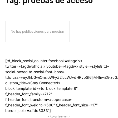
Tag:
pruebas de acceso
No hay publicaciones para mostrar
[td_block_social_counter facebook=»tagdiv»
twitter=»tagdivofficial» youtube=»tagdiv» style=»style8 td-
social-boxed td-social-font-icons»
tdc_css=»eyJhbGwiOnsibWFyZ2luLWJvdHRvbSI6IjM4IiwiZGlz
custom_title=»Stay Connected»
block_template_id=»td_block_template_8″
f_header_font_family=»712″
f_header_font_transform=»uppercase»
f_header_font_weight=»500″ f_header_font_size=»17″
border_color=»#dd3333″]
- Advertisement -