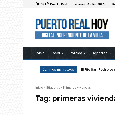
C
35.1
Puerto Real
viernes, 3 julio, 2026
R
Inicio
Local
Política
Deportes
El Río San Pedro se 
ÚLTIMAS ENTRADAS
Inicio
Etiquetas
Primeras viviendas
Tag:
primeras viviend