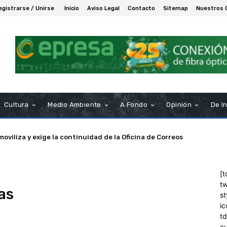
egistrarse / Unirse
Inicio
Aviso Legal
Contacto
Sitemap
Nuestros 
Cultura
Medio Ambiente
A Fondo
Opinión
De I
moviliza y exige la continuidad de la Oficina de Correos
[t
tw
as
st
ic
t
c