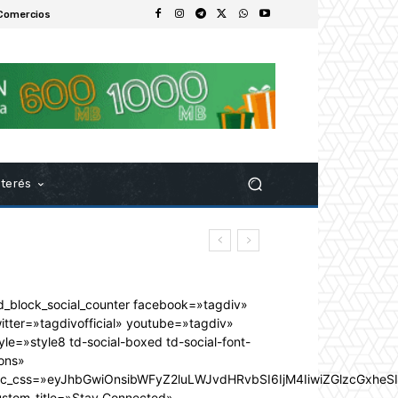
Comercios
nterés
d_block_social_counter facebook=»tagdiv»
itter=»tagdivofficial» youtube=»tagdiv»
yle=»style8 td-social-boxed td-social-font-
ons»
dc_css=»eyJhbGwiOnsibWFyZ2luLWJvdHRvbSI6IjM4IiwiZGlzcGxhe
ustom_title=»Stay Connected»