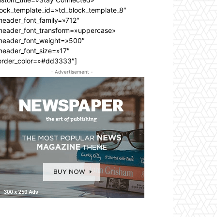
lock_template_id=»td_block_template_8″
header_font_family=»712″
_header_font_transform=»uppercase»
_header_font_weight=»500″
header_font_size=»17″
order_color=»#dd3333″]
- Advertisement -