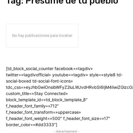
Tag:
Presume de tu pueblo
No hay publicaciones para mostrar
[td_block_social_counter facebook=»tagdiv»
twitter=»tagdivofficial» youtube=»tagdiv» style=»style8 td-
social-boxed td-social-font-icons»
tdc_css=»eyJhbGwiOnsibWFyZ2luLWJvdHRvbSI6IjM4IiwiZGlz
custom_title=»Stay Connected»
block_template_id=»td_block_template_8″
f_header_font_family=»712″
f_header_font_transform=»uppercase»
f_header_font_weight=»500″ f_header_font_size=»17″
border_color=»#dd3333″]
- Advertisement -