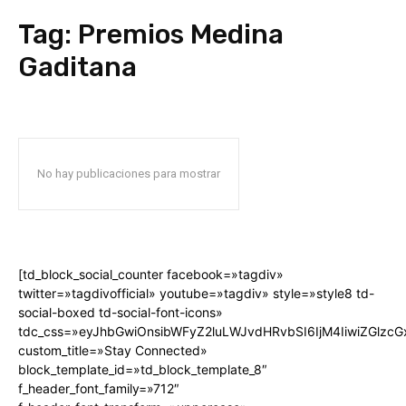
Tag:
Premios Medina
Gaditana
No hay publicaciones para mostrar
[td_block_social_counter facebook=»tagdiv»
twitter=»tagdivofficial» youtube=»tagdiv» style=»style8 td-
social-boxed td-social-font-icons»
tdc_css=»eyJhbGwiOnsibWFyZ2luLWJvdHRvbSI6IjM4IiwiZGlz
custom_title=»Stay Connected»
block_template_id=»td_block_template_8″
f_header_font_family=»712″