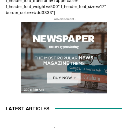
f_header_font_transform=»uppercase»
f_header_font_weight=»500″ f_header_font_size=»17″
border_color=»#dd3333″]
- Advertisement -
LATEST ARTICLES