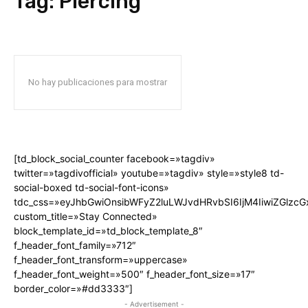
Tag:
Piercing
No hay publicaciones para mostrar
[td_block_social_counter facebook=»tagdiv»
twitter=»tagdivofficial» youtube=»tagdiv» style=»style8 td-
social-boxed td-social-font-icons»
tdc_css=»eyJhbGwiOnsibWFyZ2luLWJvdHRvbSI6IjM4IiwiZGlz
custom_title=»Stay Connected»
block_template_id=»td_block_template_8″
f_header_font_family=»712″
f_header_font_transform=»uppercase»
f_header_font_weight=»500″ f_header_font_size=»17″
border_color=»#dd3333″]
- Advertisement -