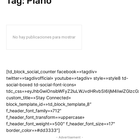
Tag:
Piano
No hay publicaciones para mostrar
[td_block_social_counter facebook=»tagdiv»
twitter=»tagdivofficial» youtube=»tagdiv» style=»style8 td-
social-boxed td-social-font-icons»
tdc_css=»eyJhbGwiOnsibWFyZ2luLWJvdHRvbSI6IjM4IiwiZGlz
custom_title=»Stay Connected»
block_template_id=»td_block_template_8″
f_header_font_family=»712″
f_header_font_transform=»uppercase»
f_header_font_weight=»500″ f_header_font_size=»17″
border_color=»#dd3333″]
- Advertisement -