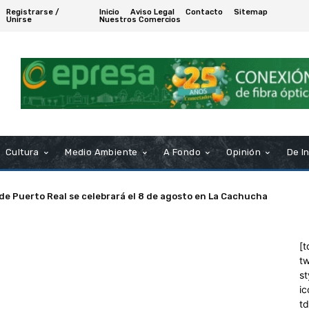
Registrarse /
Inicio
Aviso Legal
Contacto
Sitemap
Unirse
Nuestros Comercios
Cultura
Medio Ambiente
A Fondo
Opinión
De I
 de Puerto Real se celebrará el 8 de agosto en La Cachucha
[t
tw
st
ic
t