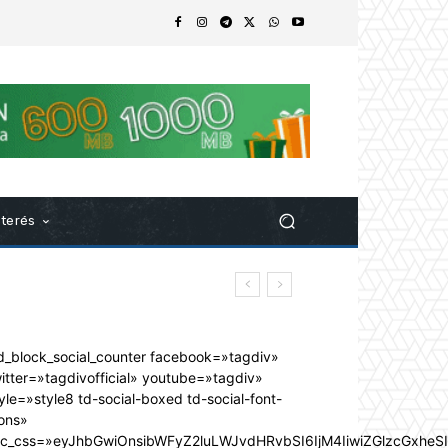
nterés
d_block_social_counter facebook=»tagdiv»
itter=»tagdivofficial» youtube=»tagdiv»
yle=»style8 td-social-boxed td-social-font-
ons»
dc_css=»eyJhbGwiOnsibWFyZ2luLWJvdHRvbSI6IjM4IiwiZGlzcGxhe