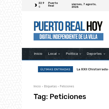
22.9
Puerto
viernes, 7 agosto,
Real
2026
C
Inicio
Local
Política
Deportes
La XXII Chistorrada
ÚLTIMAS ENTRADAS
Inicio
Etiquetas
Peticiones
Tag:
Peticiones