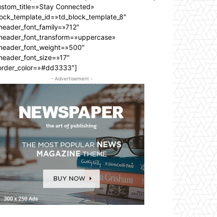
ustom_title=»Stay Connected»
lock_template_id=»td_block_template_8″
header_font_family=»712″
_header_font_transform=»uppercase»
_header_font_weight=»500″
header_font_size=»17″
order_color=»#dd3333″]
- Advertisement -