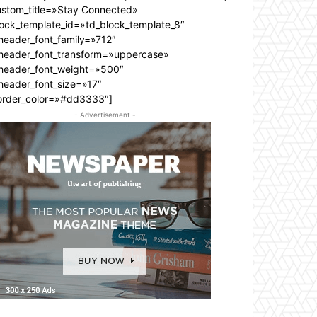
ustom_title=»Stay Connected»
lock_template_id=»td_block_template_8″
header_font_family=»712″
_header_font_transform=»uppercase»
_header_font_weight=»500″
header_font_size=»17″
order_color=»#dd3333″]
- Advertisement -