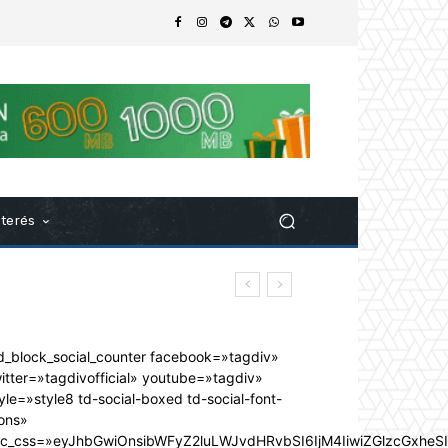
nterés
d_block_social_counter facebook=»tagdiv»
itter=»tagdivofficial» youtube=»tagdiv»
yle=»style8 td-social-boxed td-social-font-
ons»
dc_css=»eyJhbGwiOnsibWFyZ2luLWJvdHRvbSI6IjM4IiwiZGlzcGxhe