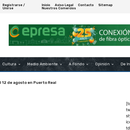
Registrarse /
Inicio
Aviso Legal
Contacto
Sitemap
Unirse
Nuestros Comercios
Cultura
Medio Ambiente
A Fondo
Opinión
De I
el 12 de agosto en Puerto Real
[t
tw
st
ic
t