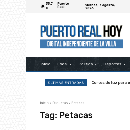
35.7
Puerto
viernes, 7 agosto,
Real
2026
C
Inicio
Local
Política
Deportes
Cortes de luz para 
ÚLTIMAS ENTRADAS
Inicio
Etiquetas
Petacas
Tag:
Petacas