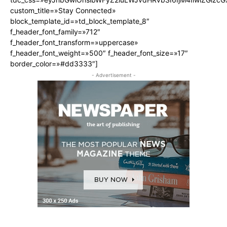
custom_title=»Stay Connected»
block_template_id=»td_block_template_8″
f_header_font_family=»712″
f_header_font_transform=»uppercase»
f_header_font_weight=»500″ f_header_font_size=»17″
border_color=»#dd3333″]
- Advertisement -