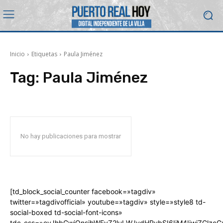
Inicio
Etiquetas
Paula Jiménez
Tag:
Paula Jiménez
No hay publicaciones para mostrar
[td_block_social_counter facebook=»tagdiv»
twitter=»tagdivofficial» youtube=»tagdiv» style=»style8 td-
social-boxed td-social-font-icons»
tdc_css=»eyJhbGwiOnsibWFyZ2luLWJvdHRvbSI6IjM4IiwiZGlz