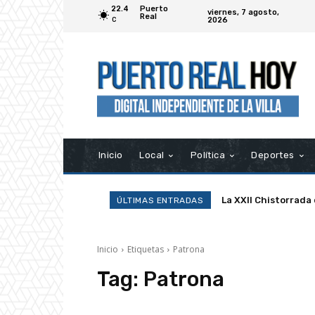
22.4
Puerto
viernes, 7 agosto,
Real
2026
C
Inicio
Local
Política
Deportes
La XXII Chistorrada
ÚLTIMAS ENTRADAS
Inicio
Etiquetas
Patrona
Tag:
Patrona