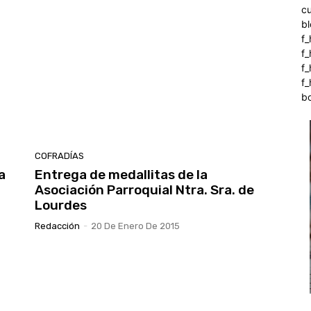
c
b
f_
f
f
f_
b
COFRADÍAS
a
Entrega de medallitas de la
Asociación Parroquial Ntra. Sra. de
Lourdes
Redacción
-
20 De Enero De 2015