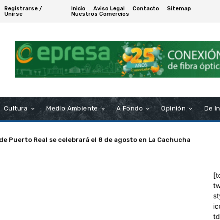
Registrarse /
Inicio
Aviso Legal
Contacto
Sitemap
Unirse
Nuestros Comercios
Cultura
Medio Ambiente
A Fondo
Opinión
De I
 de Puerto Real se celebrará el 8 de agosto en La Cachucha
[t
tw
st
ic
t