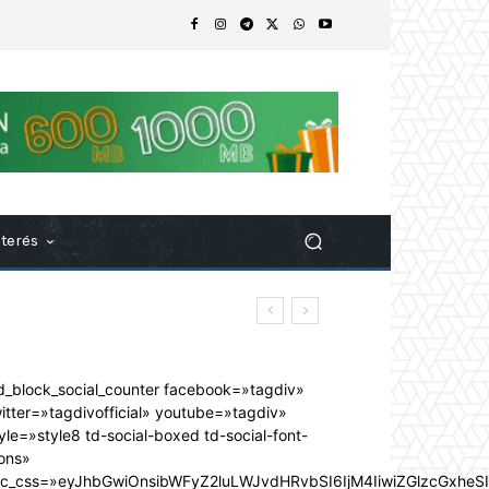
nterés
d_block_social_counter facebook=»tagdiv»
itter=»tagdivofficial» youtube=»tagdiv»
yle=»style8 td-social-boxed td-social-font-
ons»
dc_css=»eyJhbGwiOnsibWFyZ2luLWJvdHRvbSI6IjM4IiwiZGlzcGxhe