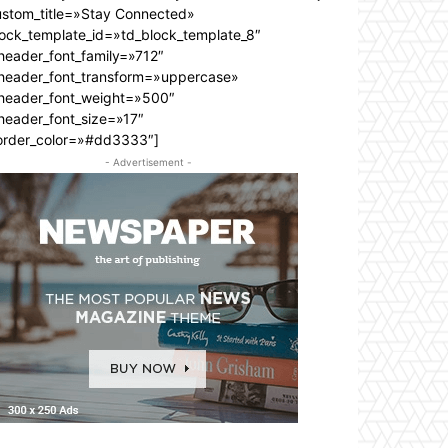
ustom_title=»Stay Connected»
lock_template_id=»td_block_template_8″
header_font_family=»712″
_header_font_transform=»uppercase»
_header_font_weight=»500″
header_font_size=»17″
order_color=»#dd3333″]
- Advertisement -