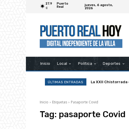
27.9
Puerto
jueves, 6 agosto,
Real
2026
C
Inicio
Local
Política
Deportes
La XXII Chistorrada
ÚLTIMAS ENTRADAS
Inicio
Etiquetas
Pasaporte Covid
Tag:
pasaporte Covid