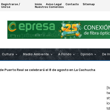
Registrarse /
Inicio
Aviso Legal
Contacto
Sitemap
Unirse
Nuestros Comercios
Cultura
Medio Ambiente
A Fondo
Opinión
De I
 de Puerto Real se celebrará el 8 de agosto en La Cachucha
[t
tw
st
ic
t