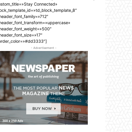
ustom_title=»Stay Connected»
lock_template_id=»td_block_template_8″
header_font_family=»712″
_header_font_transform=»uppercase»
_header_font_weight=»500″
header_font_size=»17″
order_color=»#dd3333″]
- Advertisement -