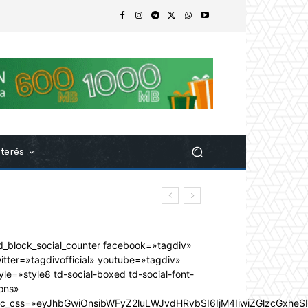
nterés
d_block_social_counter facebook=»tagdiv»
itter=»tagdivofficial» youtube=»tagdiv»
yle=»style8 td-social-boxed td-social-font-
ons»
dc_css=»eyJhbGwiOnsibWFyZ2luLWJvdHRvbSI6IjM4IiwiZGlzcGxhe