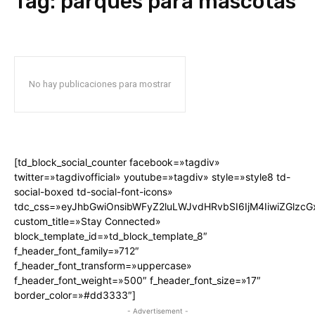
Tag:
parques para mascotas
No hay publicaciones para mostrar
[td_block_social_counter facebook=»tagdiv»
twitter=»tagdivofficial» youtube=»tagdiv» style=»style8 td-
social-boxed td-social-font-icons»
tdc_css=»eyJhbGwiOnsibWFyZ2luLWJvdHRvbSI6IjM4IiwiZGlz
custom_title=»Stay Connected»
block_template_id=»td_block_template_8″
f_header_font_family=»712″
f_header_font_transform=»uppercase»
f_header_font_weight=»500″ f_header_font_size=»17″
border_color=»#dd3333″]
- Advertisement -