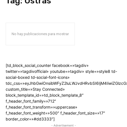
Tag:
Ostras
No hay publicaciones para mostrar
[td_block_social_counter facebook=»tagdiv»
twitter=»tagdivofficial» youtube=»tagdiv» style=»style8 td-
social-boxed td-social-font-icons»
tdc_css=»eyJhbGwiOnsibWFyZ2luLWJvdHRvbSI6IjM4IiwiZGlz
custom_title=»Stay Connected»
block_template_id=»td_block_template_8″
f_header_font_family=»712″
f_header_font_transform=»uppercase»
f_header_font_weight=»500″ f_header_font_size=»17″
border_color=»#dd3333″]
- Advertisement -